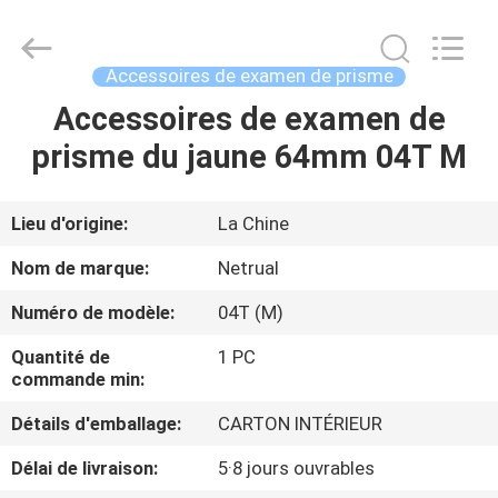
-
2025
GEO-
ALLEN
CO.,LTD..
Accessoires de examen de prisme
All
Rights
Accessoires de examen de
MAISON
Reserved.
prisme du jaune 64mm 04T M
PRODUITS
Lieu d'origine:
La Chine
AU
Nom de marque:
Netrual
SUJET
Numéro de modèle:
04T (M)
DE
Quantité de
1 PC
NOUS
commande min:
Détails d'emballage:
CARTON INTÉRIEUR
VISITE
Délai de livraison:
5·8 jours ouvrables
D'USINE