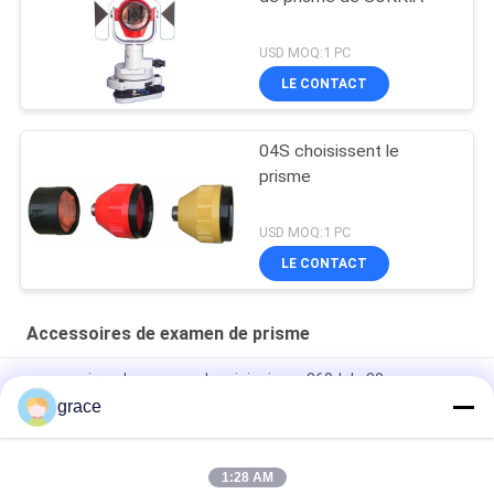
USD MOQ:1 PC
LE CONTACT
04S choisissent le
prisme
USD MOQ:1 PC
LE CONTACT
Accessoires de examen de prisme
accessoires de examen du mini prisme 360d de 30mm
grace
Instrument d'enquête de prisme de la construction de routes
64mm
1:28 AM
Accessoires de examen se reflétants multi de prisme des