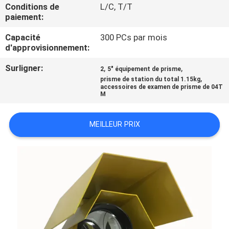
Conditions de
L/C, T/T
paiement:
CONTRÔLE
Capacité
300 PCs par mois
DE
d'approvisionnement:
QUALITÉ
Surligner:
,
,
2
5" équipement de prisme
,
prisme de station du total 1.15kg
accessoires de examen de prisme de 04T
CONTACTEZ-
M
NOUS
MEILLEUR PRIX
NOUVELLES
CAS
PLAN
DU