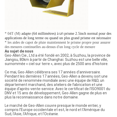
un
* 04T (M)
adapte (64 millimètres) à
prisme 2.5inch normal pour des
applications de long terme ou quand un plus grand prisme est nécessaire
* les aides de capot de pluie maintiennent le prisme propre pour assurer
des mesures continuelles au-dessus d'un long cycle de mesure
Au sujet de nous
Geo-Allen Cie., Ltd a été fondé en 2002, à Suzhou, la province de
Jiangsu, 80km à partir de Changhaï. Suzhou est une belle ville,
surnommée « ciel sur terre », avec plus de 2500 ans d'histoire.
Ce mai, Geo-Allen célébrera ses 17 années d'anniversaire.
Pendant les dernières 17 années, Geo-Allen a devenu soit une
société de renommée mondiale avec une équipe de R&D, un
département marchand, des ateliers de fabrication et une
équipe d'après-vente-service. Avec le certificat de l'ISO9001 du
DNV et 15 ans de développement, Geo-Allen gagne de plus en
plus la reconnaissance dans notre domaine.
Le marché de Geo-Allen couvre presque le monde entier, y
compris l'Europe occidentale et est, le nord et l'Amérique du
Sud, l'Asie, l'Afrique, et l'Océanie.