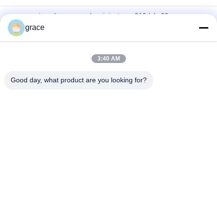
accessoires de examen du mini prisme 360d de 30mm
grace
Instrument d'enquête de prisme de la construction de routes
64mm
3:40 AM
Accessoires de examen se reflétants multi de prisme des
papiers RP60
Good day, what product are you looking for?
Catégories populaires
Tous
Instrument Total 
Instrument De 
D'enquête De 
Niveau Automatique 
Station
D'enquête
Instrument 
Instruments Et 
D'enquête De 
Accessoires De 
Théodolite
Laser
Accessoires De 
GNSS RTK
Examen De Prisme
Accessoires De 
Instruments Et 