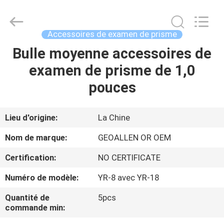
-
2025
GEO-
ALLEN
CO.,LTD..
Accessoires de examen de prisme
All
Rights
Bulle moyenne accessoires de
MAISON
Reserved.
examen de prisme de 1,0
PRODUITS
pouces
AU
Lieu d'origine:
La Chine
SUJET
Nom de marque:
GEOALLEN OR OEM
DE
Certification:
NO CERTIFICATE
NOUS
Numéro de modèle:
YR-8 avec YR-18
VISITE
Quantité de
5pcs
commande min:
D'USINE