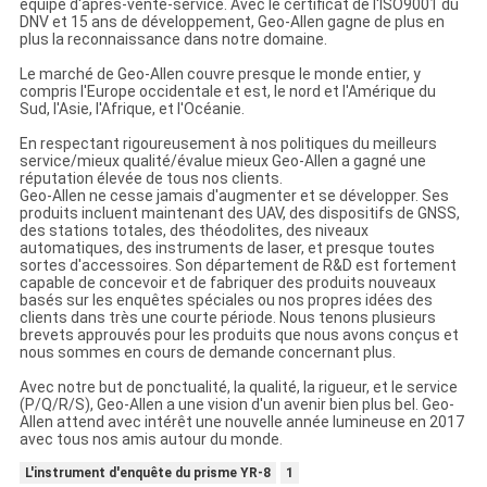
équipe d'après-vente-service. Avec le certificat de l'ISO9001 du
DNV et 15 ans de développement, Geo-Allen gagne de plus en
plus la reconnaissance dans notre domaine.
Le marché de Geo-Allen couvre presque le monde entier, y
compris l'Europe occidentale et est, le nord et l'Amérique du
Sud, l'Asie, l'Afrique, et l'Océanie.
En respectant rigoureusement à nos politiques du meilleurs
service/mieux qualité/évalue mieux Geo-Allen a gagné une
réputation élevée de tous nos clients.
Geo-Allen ne cesse jamais d'augmenter et se développer. Ses
produits incluent maintenant des UAV, des dispositifs de GNSS,
des stations totales, des théodolites, des niveaux
automatiques, des instruments de laser, et presque toutes
sortes d'accessoires. Son département de R&D est fortement
capable de concevoir et de fabriquer des produits nouveaux
basés sur les enquêtes spéciales ou nos propres idées des
clients dans très une courte période. Nous tenons plusieurs
brevets approuvés pour les produits que nous avons conçus et
nous sommes en cours de demande concernant plus.
Avec notre but de ponctualité, la qualité, la rigueur, et le service
(P/Q/R/S), Geo-Allen a une vision d'un avenir bien plus bel. Geo-
Allen attend avec intérêt une nouvelle année lumineuse en 2017
avec tous nos amis autour du monde.
L'instrument d'enquête du prisme YR-8
1