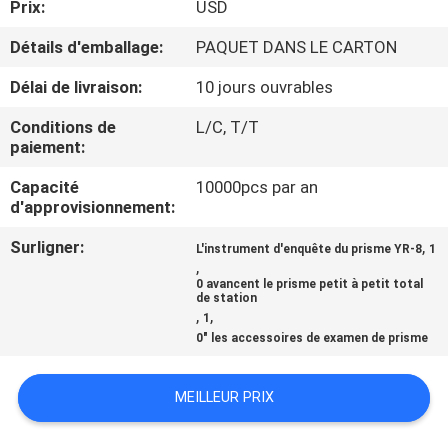
Prix:
USD
CONTRÔLE
Détails d'emballage:
PAQUET DANS LE CARTON
DE
Délai de livraison:
10 jours ouvrables
QUALITÉ
Conditions de
L/C, T/T
paiement:
CONTACTEZ-
Capacité
10000pcs par an
d'approvisionnement:
NOUS
Surligner:
,
L'instrument d'enquête du prisme YR-8
1
,
NOUVELLES
0 avancent le prisme petit à petit total
de station
,
,
1
CAS
0" les accessoires de examen de prisme
MEILLEUR PRIX
PLAN
DU