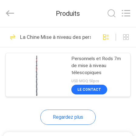
-
2025
GEO-
Produits
ALLEN
CO.,LTD..
All
Rights
MAISON
Reserved.
15
La Chine Mise à niveau des personnels et des Rod
Instrument total
PRODUITS
d'enquête de station
Personnels et Rods 7m
de mise à niveau
AU
télescopiques
SUJET
USD MOQ:50pcs
DE
LE CONTACT
15
NOUS
Instrument de
Regardez plus
VISITE
niveau automatique
D'USINE
d'enquête