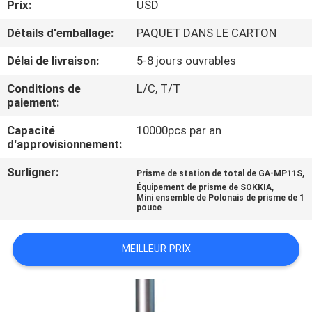
Prix:
USD
CONTRÔLE
Détails d'emballage:
PAQUET DANS LE CARTON
DE
Délai de livraison:
5-8 jours ouvrables
QUALITÉ
Conditions de
L/C, T/T
paiement:
CONTACTEZ-
Capacité
10000pcs par an
d'approvisionnement:
NOUS
Surligner:
,
Prisme de station de total de GA-MP11S
,
Équipement de prisme de SOKKIA
NOUVELLES
Mini ensemble de Polonais de prisme de 1
pouce
CAS
MEILLEUR PRIX
PLAN
DU