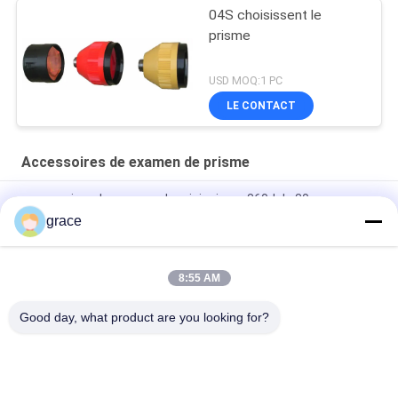
04S choisissent le
prisme
USD MOQ:1 PC
LE CONTACT
Accessoires de examen de prisme
accessoires de examen du mini prisme 360d de 30mm
grace
Instrument d'enquête de prisme de la construction de routes
64mm
8:55 AM
Accessoires de examen se reflétants multi de prisme des
papiers RP60
Good day, what product are you looking for?
Catégories populaires
Tous