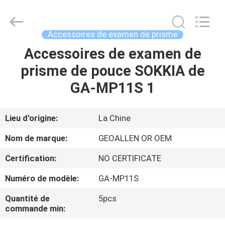
-
2025
GEO-
ALLEN
CO.,LTD..
Accessoires de examen de prisme
All
Rights
Accessoires de examen de
MAISON
Reserved.
prisme de pouce SOKKIA de
PRODUITS
GA-MP11S 1
AU
Lieu d'origine:
La Chine
SUJET
Nom de marque:
GEOALLEN OR OEM
DE
Certification:
NO CERTIFICATE
NOUS
Numéro de modèle:
GA-MP11S
VISITE
Quantité de
5pcs
commande min:
D'USINE