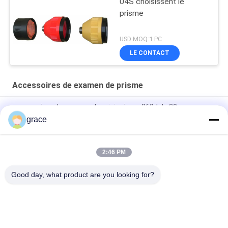
04S choisissent le
prisme
USD MOQ:1 PC
LE CONTACT
Accessoires de examen de prisme
accessoires de examen du mini prisme 360d de 30mm
grace
Instrument d'enquête de prisme de la construction de routes
64mm
2:46 PM
Accessoires de examen se reflétants multi de prisme des
papiers RP60
Good day, what product are you looking for?
Catégories populaires
Tous
Instrument Total 
Instrument De 