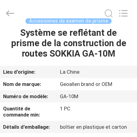
-
2025
GEO-
ALLEN
CO.,LTD..
Accessoires de examen de prisme
All
Rights
Système se reflétant de
MAISON
Reserved.
prisme de la construction de
PRODUITS
routes SOKKIA GA-10M
AU
Lieu d'origine:
La Chine
SUJET
Nom de marque:
Geoallen brand or OEM
DE
Numéro de modèle:
GA-10M
NOUS
Quantité de
1 PC
commande min:
VISITE
Détails d'emballage:
boîtier en plastique et carton
D'USINE