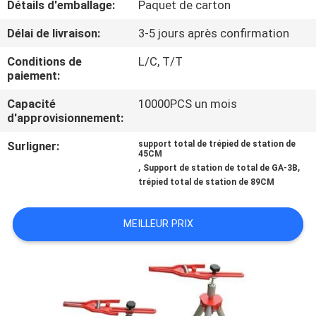
Détails d'emballage:
Paquet de carton
CONTRÔLE
Délai de livraison:
3-5 jours après confirmation
DE
Conditions de
L/C, T/T
paiement:
QUALITÉ
Capacité
10000PCS un mois
d'approvisionnement:
CONTACTEZ-
Surligner:
support total de trépied de station de
NOUS
45CM
,
,
Support de station de total de GA-3B
trépied total de station de 89CM
NOUVELLES
MEILLEUR PRIX
CAS
PLAN
DU