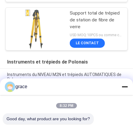
Support total de trépied
de station de fibre de
verre
USD MOQ:10PCS ou comme convenu
LE CONTACT
Instruments et trépieds de Polonais
Instruments du NIVEAU M2N et trépieds AUTOMATIQUES de
Polonais
grace
Support rond de trépied de station de total de l'aluminium
M1N de jambes
8:32 PM
L'anti glissement enchaîne des instruments d'ELV-300Q et
des trépieds de Polonais
Good day, what product are you looking for?
Catégories populaires
Tous