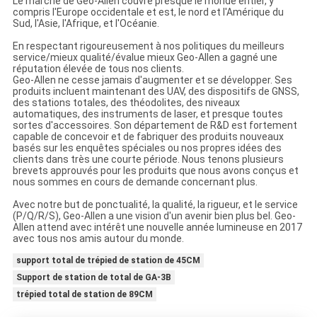
Le marché de Geo-Allen couvre presque le monde entier, y
compris l'Europe occidentale et est, le nord et l'Amérique du
Sud, l'Asie, l'Afrique, et l'Océanie.
En respectant rigoureusement à nos politiques du meilleurs
service/mieux qualité/évalue mieux Geo-Allen a gagné une
réputation élevée de tous nos clients.
Geo-Allen ne cesse jamais d'augmenter et se développer. Ses
produits incluent maintenant des UAV, des dispositifs de GNSS,
des stations totales, des théodolites, des niveaux
automatiques, des instruments de laser, et presque toutes
sortes d'accessoires. Son département de R&D est fortement
capable de concevoir et de fabriquer des produits nouveaux
basés sur les enquêtes spéciales ou nos propres idées des
clients dans très une courte période. Nous tenons plusieurs
brevets approuvés pour les produits que nous avons conçus et
nous sommes en cours de demande concernant plus.
Avec notre but de ponctualité, la qualité, la rigueur, et le service
(P/Q/R/S), Geo-Allen a une vision d'un avenir bien plus bel. Geo-
Allen attend avec intérêt une nouvelle année lumineuse en 2017
avec tous nos amis autour du monde.
support total de trépied de station de 45CM
Support de station de total de GA-3B
trépied total de station de 89CM