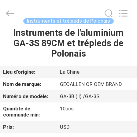
-
2025
GEO-
ALLEN
CO.,LTD..
Instruments et trépieds de Polonais
All
Rights
Instruments de l'aluminium
MAISON
Reserved.
GA-3S 89CM et trépieds de
PRODUITS
Polonais
AU
Lieu d'origine:
La Chine
SUJET
Nom de marque:
GEOALLEN OR OEM BRAND
DE
Numéro de modèle:
GA-3B (II) /GA-3S
NOUS
Quantité de
10pcs
commande min:
VISITE
Prix:
USD
D'USINE