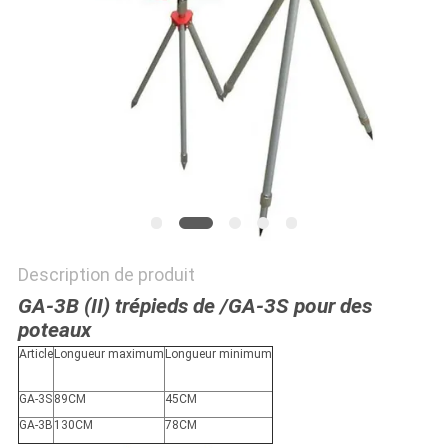
SITE
PRIVACY
POLICY
Description de produit
GA-3B (II) trépieds de /GA-3S pour des
poteaux
Article
Longueur maximum
Longueur minimum
GA-3S
89CM
45CM
GA-3B
130CM
78CM