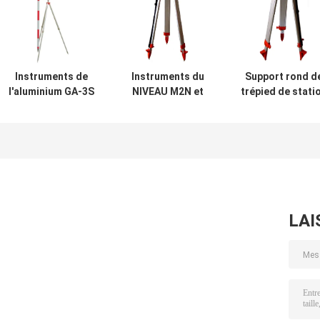
Instruments de
Instruments du
Support rond d
l'aluminium GA-3S
NIVEAU M2N et
trépied de stati
89CM et trépieds
trépieds
de total de
de Polonais
AUTOMATIQUES
l'aluminium M1
de Polonais
de jambes
LAI