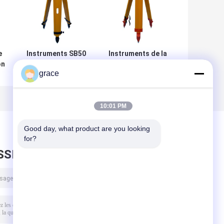
e
Instruments SB50
Instruments de la
on
et trépieds
station W1 et
grace
résistants de
trépieds totaux
N
Polonais
de Polonais
10:01 PM
Good day, what product are you looking 
for?
SSEZ UN MESSAGE