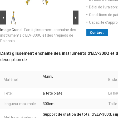
Délai de livraison:
Conditions de pa
Capacité d'appr
Image Grand :
L'anti glissement enchaîne des
Contact
instruments d'ELV-300Q et des trépieds de
Polonais
L'anti glissement enchaîne des instruments d'ELV-300Q et d
description de
Alumi,
Matériel:
Bride:
Tête:
à tête plate
La hau
longueur maximale:
300cm
Taill
Support de station de total d'ELV-300Q
,
su
Mettre en évidence: