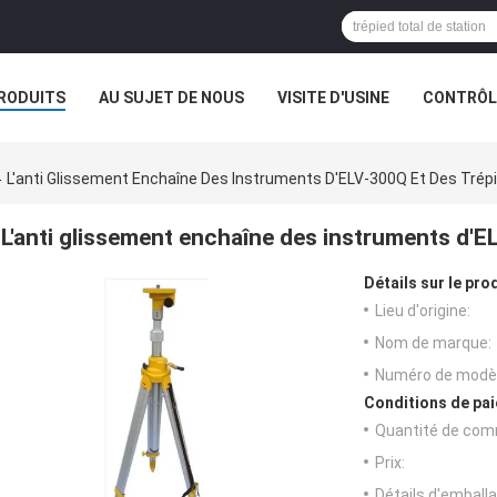
RODUITS
AU SUJET DE NOUS
VISITE D'USINE
CONTRÔLE
L'anti Glissement Enchaîne Des Instruments D'ELV-300Q Et Des Trép
L'anti glissement enchaîne des instruments d'E
Détails sur le prod
Lieu d'origine:
Nom de marque:
Numéro de modèl
Conditions de pai
Quantité de com
Prix:
Détails d'emballa