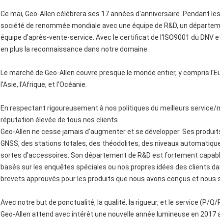
Ce mai, Geo-Allen célébrera ses 17 années d'anniversaire. Pendant le
société de renommée mondiale avec une équipe de R&D, un départemen
équipe d'après-vente-service. Avec le certificat de l'ISO9001 du DNV
en plus la reconnaissance dans notre domaine.
Le marché de Geo-Allen couvre presque le monde entier, y compris l'Eu
l'Asie, l'Afrique, et l'Océanie.
En respectant rigoureusement à nos politiques du meilleurs service/
réputation élevée de tous nos clients.
Geo-Allen ne cesse jamais d'augmenter et se développer. Ses produits
GNSS, des stations totales, des théodolites, des niveaux automatique
sortes d'accessoires. Son département de R&D est fortement capable
basés sur les enquêtes spéciales ou nos propres idées des clients da
brevets approuvés pour les produits que nous avons conçus et nou
Avec notre but de ponctualité, la qualité, la rigueur, et le service (P/Q/
Geo-Allen attend avec intérêt une nouvelle année lumineuse en 2017