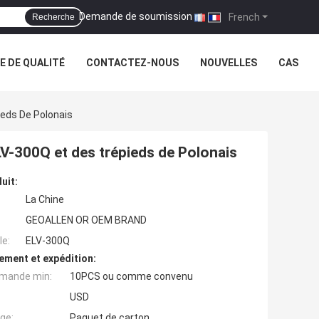
Demande de soumission
|
French
Recherche
 DE QUALITÉ
CONTACTEZ-NOUS
NOUVELLES
CAS
ieds De Polonais
LV-300Q et des trépieds de Polonais
uit:
La Chine
GEOALLEN OR OEM BRAND
e:
ELV-300Q
ement et expédition:
mande min:
10PCS ou comme convenu
USD
ge:
Paquet de carton