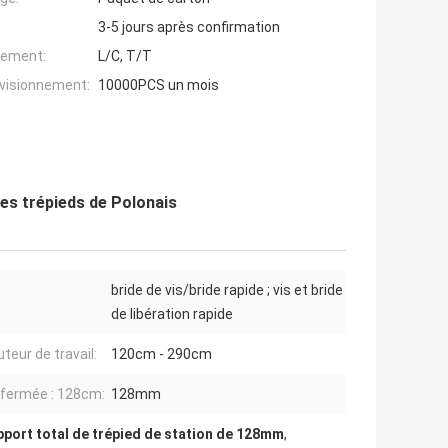
3-5 jours après confirmation
iement:
L/C, T/T
ovisionnement:
10000PCS un mois
es trépieds de Polonais
bride de vis/bride rapide ; vis et bride
de libération rapide
teur de travail:
120cm - 290cm
e fermée : 128cm:
128mm
pport total de trépied de station de 128mm
,