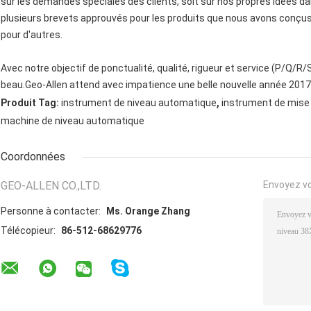
sur les demandes spéciales des clients, soit sur nos propres idées 
plusieurs brevets approuvés pour les produits que nous avons conç
pour d'autres.
Avec notre objectif de ponctualité, qualité, rigueur et service (P/Q/R/S
beau.Geo-Allen attend avec impatience une belle nouvelle année 2017
,
Produit Tag:
instrument de niveau automatique
instrument de mise
machine de niveau automatique
Coordonnées
GEO-ALLEN CO.,LTD.
Envoyez v
Personne à contacter:
Ms. Orange Zhang
Télécopieur:
86-512-68629776