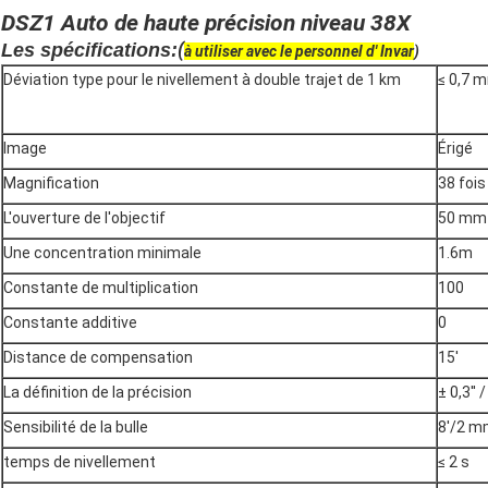
DSZ1 Auto de haute précision niveau 38X
(
Les spécifications:
à utiliser avec le personnel d' Invar
)
Déviation type pour le nivellement à double trajet de 1 km
≤ 0,7 
Image
Érigé
Magnification
38 fois
L'ouverture de l'objectif
50 mm
Une concentration minimale
1.6m
Constante de multiplication
100
Constante additive
0
Distance de compensation
15′
La définition de la précision
± 0,3′′ /
Sensibilité de la bulle
8′/2 
temps de nivellement
≤ 2 s