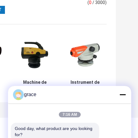
(
0
/ 3000)
Machine de
Instrument de
niveau
niveau
grace
automatique en
automatique
aluminium du
droit d'enquête
personnel DL202
de l'image DSZ3-
Digital de code
32A 32X
7:16 AM
barres
Good day, what product are you looking 
for?