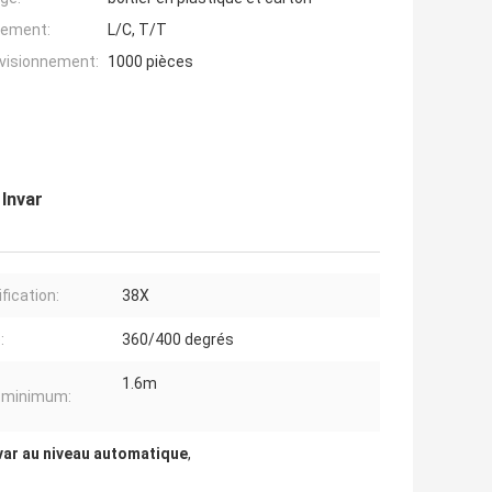
iement:
L/C, T/T
ovisionnement:
1000 pièces
 Invar
fication:
38X
:
360/400 degrés
1.6m
 minimum:
nvar au niveau automatique
,