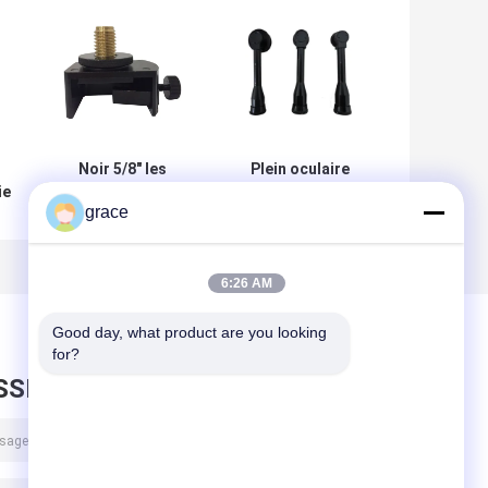
Noir 5/8" les
Plein oculaire
ie
accessoires
diagonal en
grace
e
d'instrument
aluminium noir de
d'enquête
Leica
d'adaptateur
6:26 AM
Good day, what product are you looking 
for?
SSEZ UN MESSAGE