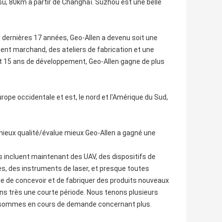
gsu, 80km à partir de Changhaï. Suzhou est une belle
s dernières 17 années, Geo-Allen a devenu soit une
t marchand, des ateliers de fabrication et une
 et 15 ans de développement, Geo-Allen gagne de plus
rope occidentale et est, le nord et l'Amérique du Sud,
mieux qualité/évalue mieux Geo-Allen a gagné une
 incluent maintenant des UAV, des dispositifs de
s, des instruments de laser, et presque toutes
 de concevoir et de fabriquer des produits nouveaux
ns très une courte période. Nous tenons plusieurs
s sommes en cours de demande concernant plus.