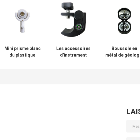
Mini prisme blanc
Les accessoires
Boussole en
du plastique
d'instrument
métal de géolog
ADS109 1000m
d'enquête de
de noir d'alliag
l'adaptateur
d'aluminium
38mm de PDA
LAI