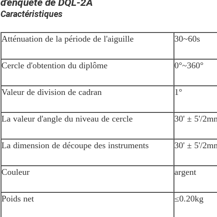
d'enquête de DQL-2A
Caractéristiques
Atténuation de la période de l'aiguille
30~60s
Cercle d'obtention du diplôme
0°~360°
Valeur de division de cadran
1°
La valeur d'angle du niveau de cercle
30' ± 5'/2
La dimension de découpe des instruments
30' ± 5'/2m
Couleur
argent
Poids net
≤0.20kg