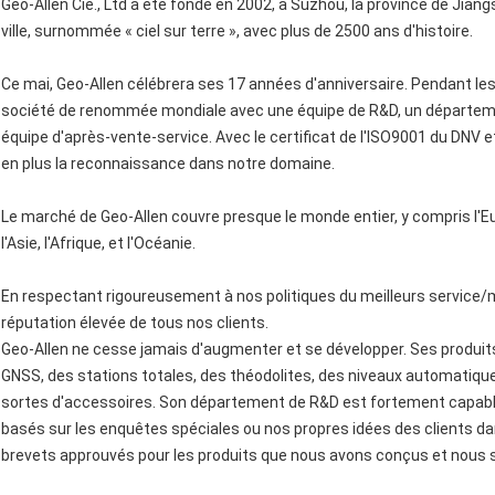
Geo-Allen Cie., Ltd a été fondé en 2002, à Suzhou, la province de Jian
ville, surnommée « ciel sur terre », avec plus de 2500 ans d'histoire.
Ce mai, Geo-Allen célébrera ses 17 années d'anniversaire. Pendant le
société de renommée mondiale avec une équipe de R&D, un départemen
équipe d'après-vente-service. Avec le certificat de l'ISO9001 du DNV
en plus la reconnaissance dans notre domaine.
Le marché de Geo-Allen couvre presque le monde entier, y compris l'Eu
l'Asie, l'Afrique, et l'Océanie.
En respectant rigoureusement à nos politiques du meilleurs service/
réputation élevée de tous nos clients.
Geo-Allen ne cesse jamais d'augmenter et se développer. Ses produits
GNSS, des stations totales, des théodolites, des niveaux automatique
sortes d'accessoires. Son département de R&D est fortement capable
basés sur les enquêtes spéciales ou nos propres idées des clients da
brevets approuvés pour les produits que nous avons conçus et nou