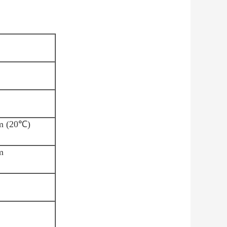
mm (20℃)
m