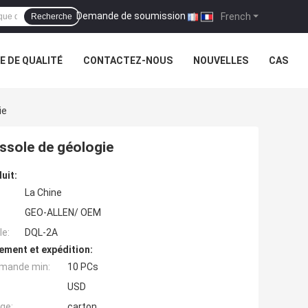
Demande de soumission
|
French
Recherche
 DE QUALITÉ
CONTACTEZ-NOUS
NOUVELLES
CAS
ie
ssole de géologie
uit:
La Chine
GEO-ALLEN/ OEM
e:
DQL-2A
ement et expédition:
mande min:
10 PCs
USD
ge:
carton