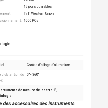
15 jours ouvrables
iement:
T/T, Western Union
ovisionnement:
1000 PCs
ologie
iel:
Croûte d'alliage d'aluminium
e d'obtention du
0°~360°
e:
nstruments de mesure de la terre 1°
,
éologie
e des accessoires des instruments