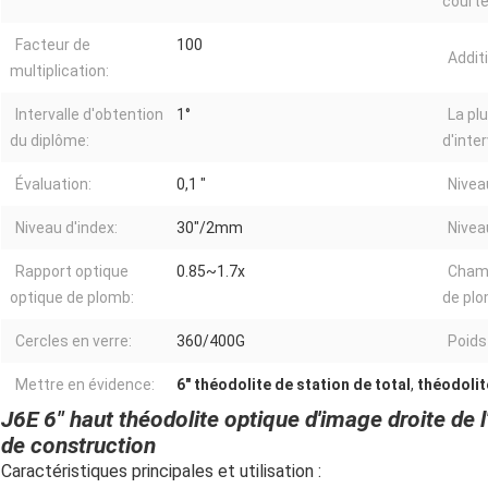
courte
Facteur de
100
Addit
multiplication:
Intervalle d'obtention
1°
La pl
du diplôme:
d'inter
Évaluation:
0,1 ″
Nivea
Niveau d'index:
30"/2mm
Niveau
Rapport optique
0.85~1.7x
Champ
optique de plomb:
de plo
Cercles en verre:
360/400G
Poids
Mettre en évidence:
6" théodolite de station de total
,
théodolit
J6E 6" haut théodolite optique d'image droite de
de construction
Caractéristiques principales et utilisation :