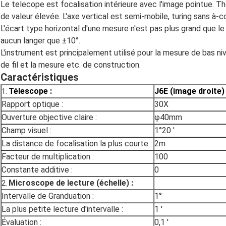
Le telecope est focalisation intérieure avec l'image pointue. The
de valeur élevée. L'axe vertical est semi-mobile, turing sans à-co
L'écart type horizontal d'une mesure n'est pas plus grand que le 
aucun langer que ±10°.
L'instrument est principalement utilisé pour la mesure de bas n
de fil et la mesure etc. de construction.
Caractéristiques
Télescope :
J6E (image droite)
1.
Rapport optique :
30X
Ouverture objective claire :
φ40mm
Champ visuel :
1°20 ′
La distance de focalisation la plus courte :
2m
Facteur de multiplication :
100
Constante additive :
0
Microscope de lecture (échelle) :
2.
Intervalle de Granduation :
1°
La plus petite lecture d'intervalle :
1 ′
Évaluation :
0,1 ′