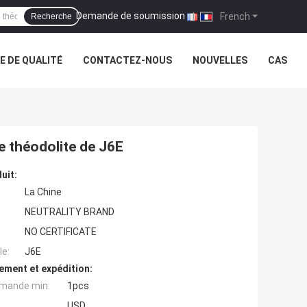
Demande de soumission
|
French
Recherche
 DE QUALITÉ
CONTACTEZ-NOUS
NOUVELLES
CAS
e théodolite de J6E
uit:
La Chine
NEUTRALITY BRAND
NO CERTIFICATE
e:
J6E
ement et expédition:
mande min:
1pcs
USD