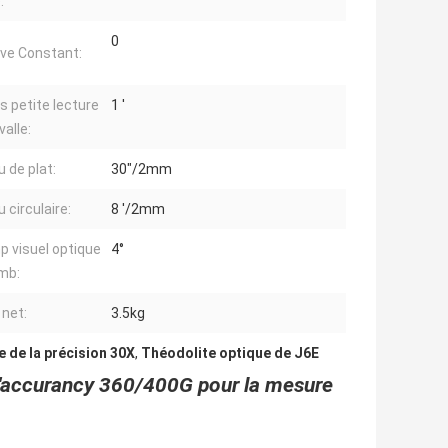
:
0
ive Constant:
us petite lecture
1 ′
valle:
u de plat:
30"/2mm
 circulaire:
8 ′/2mm
 visuel optique
4°
mb:
 net:
3.5kg
e de la précision 30X
,
Théodolite optique de J6E
 l'accurancy 360/400G pour la mesure