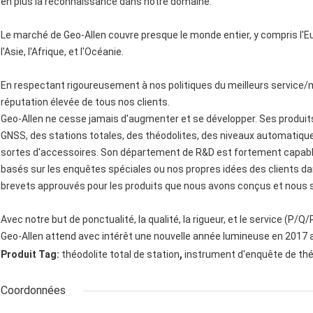
en plus la reconnaissance dans notre domaine.
Le marché de Geo-Allen couvre presque le monde entier, y compris l'Eu
l'Asie, l'Afrique, et l'Océanie.
En respectant rigoureusement à nos politiques du meilleurs service/
réputation élevée de tous nos clients.
Geo-Allen ne cesse jamais d'augmenter et se développer. Ses produits
GNSS, des stations totales, des théodolites, des niveaux automatique
sortes d'accessoires. Son département de R&D est fortement capable
basés sur les enquêtes spéciales ou nos propres idées des clients da
brevets approuvés pour les produits que nous avons conçus et nou
Avec notre but de ponctualité, la qualité, la rigueur, et le service (P/Q/
Geo-Allen attend avec intérêt une nouvelle année lumineuse en 2017
,
Produit Tag:
théodolite total de station
instrument d'enquête de thé
Coordonnées