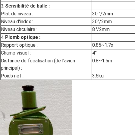
Sensibilité de bulle :
3.
Plat de niveau :
30 ″/2mm
Niveau d'index :
30"/2mm
Niveau circulaire :
8 ′/2mm
Plomb optique :
4.
Rapport optique :
0.85~1.7x
Champ visuel :
4°
Distance de focalisation (de l'avion
0.8~1.5m
principal) :
Poids net :
3.5kg