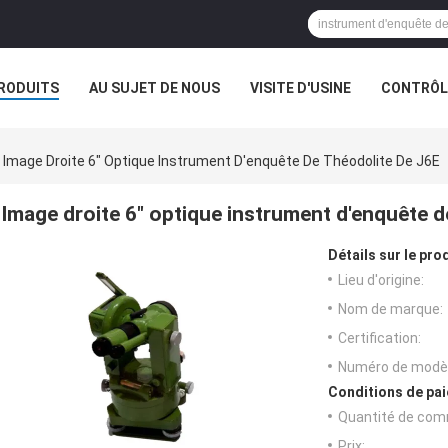
RODUITS
AU SUJET DE NOUS
VISITE D'USINE
CONTRÔLE
Image Droite 6" Optique Instrument D'enquête De Théodolite De J6E
Image droite 6" optique instrument d'enquête d
Détails sur le prod
Lieu d'origine:
Nom de marque:
Certification:
Numéro de modèl
Conditions de pai
Quantité de com
Prix: