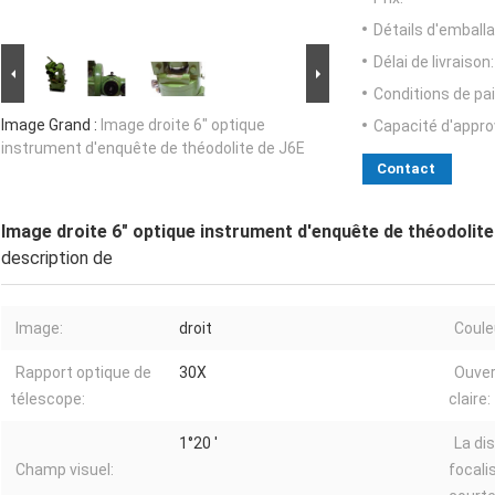
Détails d'emballa
Délai de livraison:
Conditions de pa
Image Grand :
Image droite 6" optique
Capacité d'appr
instrument d'enquête de théodolite de J6E
Contact
Image droite 6" optique instrument d'enquête de théodolite
description de
Image:
droit
Coule
Rapport optique de
30X
Ouver
télescope:
claire:
1°20 ′
La di
Champ visuel:
focali