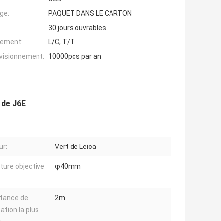
ge:
PAQUET DANS LE CARTON
30 jours ouvrables
iement:
L/C, T/T
ovisionnement:
10000pcs par an
 de J6E
ur:
Vert de Leica
ture objective
φ40mm
stance de
2m
sation la plus