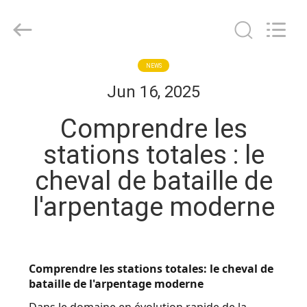
-
2025
GEO-
ALLEN
CO.,LTD..
All
Rights
MAISON
NEWS
Reserved.
Jun 16, 2025
PRODUITS
Comprendre les
stations totales : le
AU
cheval de bataille de
SUJET
l'arpentage moderne
DE
NOUS
Comprendre les stations totales: le cheval de
VISITE
bataille de l'arpentage moderne
D'USINE
Dans le domaine en évolution rapide de la